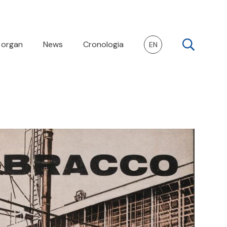
 organ
News
Cronologia
EN
Cerca