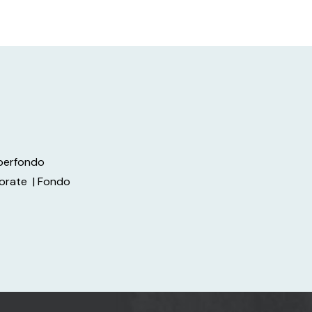
uperfondo
porate
| Fondo