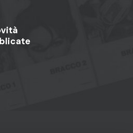
vità
bblicate